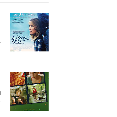
립
실
이
라
금
화
리
으