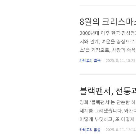
해낸 프랑스 영화의 대표적인
이라는 여성을 중심으로, 
프랑스 예술영화가 지향하는 
2000년대 이후 한국 감성
서와 관계, 여운을 중심으로
스’를 기점으로, 사랑과 죽
만의 감성적 특질이 부각되기
카테고리 없음
2025. 8. 11. 15:25
와 감정선, 그리고 잔잔하지
과 감정의 정적‘8월의 크리
인상을 남긴 작품이다. 한 장
블랙팬서, 전통과
감정을 담는다. 주인공 정원이
영화 ‘블랙팬서’는 단순한 
세계를 그려냈습니다. 와칸
어떻게 부딪히고, 또 어떻게
계승의 이야기가 아니라, 리
카테고리 없음
2025. 8. 11. 12:14