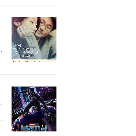
랭
마
화
사
상
은
인
위