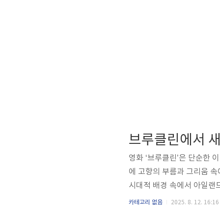
영화 ‘브루클린’은 단순한 
에 고향의 부름과 그리움 속
시대적 배경 속에서 아일랜
머물 수밖에 없었던 삶을 뒤
카테고리 없음
2025. 8. 12. 16:16
는 현실은 화려한 기회의 땅