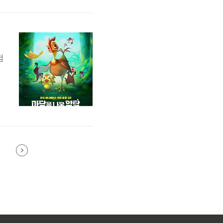
성
로
험
한
작