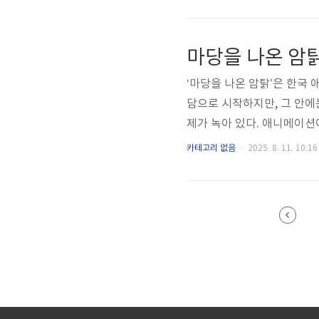
본 리뷰에서는 ‘블랙팬서’가
과 책임을 찾아가는지를 집
서’의 시작은 아프리카 대륙
시작됩니다. 겉으로는 가난한
‘마당을 나온 암탉’은 한국
담으로 시작하지만, 그 안에
제가 녹아 있다. 애니메이션
을 가진 이 영화는 한국 애
카테고리 없음
2025. 8. 11. 10:16
수작이다. 마당을 나온 암탉
다. 울타리 안에서 알을 낳는
은 단순한 생존의 욕망처럼 
찾아가는 감정적 항해로 확장된