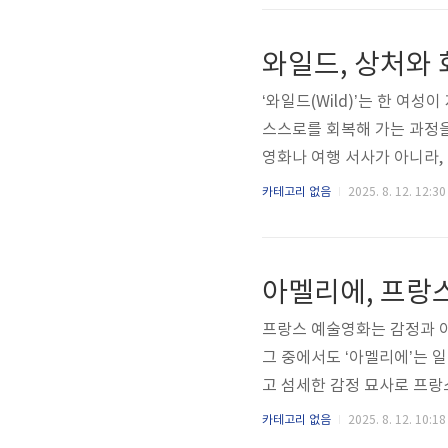
계입니다. 그러나 엘리스는 
해 갑니다. 이 과정에서 브루
와일드, 상처와 
험하고 증명하는 무대가 됩니
‘와일드(Wild)’는 한 여
스스로를 회복해 가는 과정
영화나 여행 서사가 아니라,
길 위에서 만나는 풍경과 
카테고리 없음
2025. 8. 12. 12:30
상은 ‘치유’와 ‘자립’이라는
의 시선 배치, 자연의 디테
그 여정에 동참하도록 만든다.
아멜리에, 프랑
가 제시하는 치유의 방식에 대
프랑스 예술영화는 감정과 
그 중에서도 ‘아멜리에’는 일
고 섬세한 감정 묘사로 프랑
로 평가받는 ‘아멜리에’를 
카테고리 없음
2025. 8. 12. 10:18
직이는 프랑스적 상상력‘아