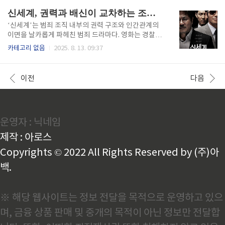
와 함께 살게 되지만, 첫 장면부터 느껴지는 공기는 차
찾아야 한다. 판타지적 요소인 시간 여행을 통해 인간관
신세계, 권력과 배신이 교차하는 조직의 생태학
갑고 기묘하다. ..
계의 본질과 수용의 의미를 탐구하며, 관객에게 과거와
현재, 그리고 미래를 바라보는 새로운 시각을 제시한다.
‘신세계’는 범죄 조직 내부의 권력 구조와 인간관계의
단순한 멜로드라마를 넘어, 인생의 불가역성과 선택의
이면을 날카롭게 파헤친 범죄 드라마다. 영화는 경찰과
책임을 섬세하게 그려낸 수작이다. 선택 앞에서 드러나
조직의 이중 스파이라는 설정을 중심으로, 충성과 배신,
카테고리 없음
2025. 8. 13. 09:37
는 인간영화는 주인공 수현이 의료 봉사 현장에서 한 노
그리고 생존을 위한 냉혹한 선택을 세밀하게 묘사한다.
인 환자로부터 정체 모를 알약을 받으며 시작된다. 이
단순한 범죄 액션을 넘어, 인간 심리와 권력관계의 복잡
알약이 그를 30년 전 과거로 되돌려 놓는 열쇠가 된다.
성을 드러내며, 각 인물의 욕망과 두려움이 어떻게 얽혀
이전
다음
단 한 번의 기..
파국으로 치닫는지를 보여준다. 본문에서는 ‘신세계’가
구축한 세계관, 서사의 밀도, 인물 간 관계의 변화를 중
심으로 작품의 완성도를 분석한다. 권력의 그림자 속 인
간 군상영화 ‘신세계’의 초반부는 범죄 조직의 일상과
운영자 : 닉네임
내부 정치가 어떻게 얽혀 있는지를 세밀하게 그린다. 주
인공 이자성은 경찰로서 조직에 잠입해 활동하지만, 시
제작 : 아로스
간이 지날수록 그는 임무와 개인적 관계 사이에서 점점
경계가 무너..
Copyrights © 2022 All Rights Reserved by (주)아
백.
※ 해당 웹사이트는 정보 전달을 목적으로 운영하고 있으
며, 금융 상품 판매 및 중개의 목적이 아닌 정보만 전달합