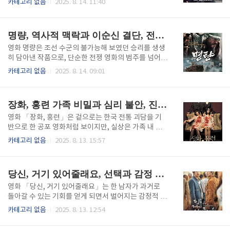
카테고리 없음
2025. 8. 14. 11:40
를 빼앗긴 집단의 경험을 압축적으로 표현하며, 단순한
본능과 공동체적 연대, 그리고 극한의 상황에서 드러나
장르적 오락을 넘어 사회학적 성찰을 요구한다. 개봉 당
는 인간성의 양면을 섬세하게 다루고 있다. 크리스토퍼
시 이 영화는 신선한 시도와 날카로운 문제의식으로 전
놀란 감독은 시간을 분할하는 독창적 서사 구조와 현장
명량, 역사적 맥락과 이순신 결단, 전쟁 심리
세계적인 주목을 ..
감을 극대화한 촬영 기법을 통해 전쟁의 긴장과 두려움
을 관객이 직접 체험하는 듯한 몰입감을 선사한다. 이
영화 명량은 조선 수군의 불가능해 보였던 승리를 생생
영화는 전쟁이라는 거대한 사건 속에 휘말린 개인들의
히 담아낸 작품으로, 단순한 전쟁 영화의 범주를 넘어선
시선을 중심으로 전개되며, 역사적 사실을 바탕으로 하
다. 12척의 조선 수군과 330여 척의 일본 수군이 맞붙
카테고리 없음
2025. 8. 14. 09:01
면서도 극적인 드라마를 형성하여 교육적 가치와 영화
은 명량해전은 동아시아 전쟁사에서 가장 기적적인 전
적 완성도를 동시에 충족한다. 덩케르크는 단순히 총과
투 중 하나로 꼽히며, 이순신 장군의 전략적 지혜와 결
폭격의 묘사를 넘어, 극한의 공포 속에서 서로를 지탱하
단이 어떻게 역사적 전환점을 만들어 냈는지를 보여준
장화, 홍련 가족 비밀과 심리 불안, 진실 직면
는 인간들의 모습을 통해 오..
다. 영화는 치밀한 고증을 바탕으로 당시의 지리적 조건
과 조류의 특성을 활용한 전술을 사실적으로 재현하면
영화 「장화, 홍련」은 겉으로는 한국 전통 괴담을 기
서, 동시에 장군의 인간적인 고뇌와 지도자로서의 용기
반으로 한 공포 영화처럼 보이지만, 실상은 가족 내 억
를 드러낸다. 또한 두려움과 공포에 휩싸였던 병사들이
눌린 비밀과 심리적 불안, 그리고 숨겨진 진실을 마주하
카테고리 없음
2025. 8. 13. 15:57
지도자의 신념 아래 어떻게 결속하며 전투에 임했는지
는 과정을 치밀하게 그려낸 심리 서스펜스 드라마다. 김
를 심리적 차원에서 설득력 있게 풀어낸다. 명량은 단순
지운 감독은 서늘한 미장센과 세밀한 감정 연출을 통해
히 역사적 사건을 스크린에 옮긴 것이 아니라, 리더십과
단순한 귀신 이야기 이상의 깊이를 부여한다. 관객은 현
당신, 거기 있어줄래요, 선택과 감정 균형, 시간 수용
심리학, 전략학적 관점에서 ..
실과 환상이 교차하는 불안정한 시각 속에서, 가족 구성
원 간의 단절과 억압, 그리고 죄책감의 무게를 체감하게
영화 「당신, 거기 있어줄래요」는 한 남자가 과거로
된다. 작품은 무섭기보다 차갑고, 공포적이기보다 섬세
돌아갈 수 있는 기회를 얻게 되면서 벌어지는 감정적 갈
하며, 끝내는 감정적으로 무너뜨리는 힘을 지닌다. 가족
등과 선택의 무게를 깊이 파고드는 작품이다. 사랑하는
카테고리 없음
2025. 8. 13. 12:54
비밀의 서늘한 서막영화는 두 자매가 시골의 오래된 집
이를 구하고자 하는 간절함과 그 선택이 불러올 예측 불
으로 돌아오면서 시작된다. 장화와 홍련은 아버지, 계모
가능한 파장 사이에서, 주인공은 스스로의 감정 균형을