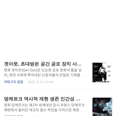
겟아웃, 초대받은 공간 공포 장치 사회비판적 호러
영화 겟아웃(Get Out)은 단순한 공포 영화의 틀을 넘
어, 현대 사회에 뿌리내린 인종차별의 은밀한 기제를 드
러내는 작품이다. 감독 조던 필은 흑인 주인공이 백인
카테고리 없음
2025. 8. 14. 15:44
여자친구의 가정을 방문하면서 겪는 불편한 시선과 기
묘한 긴장감을 통해, 겉으로는 친절해 보이지만 내면에
숨겨진 편견과 억압의 구조를 치밀하게 드러낸다. 전통
덩케르크 역사적 재현 생존 인간성 울림
적인 괴물이나 유혈 장면 대신, 일상의 대화와 행동 속
에 스며든 차별적 기호를 공포의 중심 장치로 활용하여
영화 덩케르크는 제2차 세계대전 당시 프랑스 덩케르크
관객에게 더 깊은 불안을 안긴다. 겟아웃은 특히 ‘선큰
해변에서 벌어진 대규모 철수 작전을 극적으로 재현한
플레이스’라는 강렬한 은유를 통해 사회 속에서 목소리
작품으로, 단순한 전쟁 영화의 범주를 넘어 인간의 생존